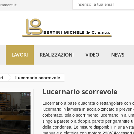
ramenti.it
LAVORI
REALIZZAZIONI
VIDEO
NEWS
ri
Lucernario scorrevole
Lucernario scorrevole
Lucernario a base quadrata o rettangolare con
lucernario in lamiera in acciaio zincato e preven
coibentato, telaio scorrimento lucernario in allumi
singola parete o a doppia parete per garantire u
della condensa. Le misure disponibili in una vst
manuale o elettrica con motore 230V Accessori ag