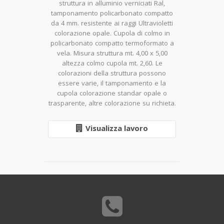
struttura in alluminio verniciati Ral,
tamponamento policarbonato compatto
da 4 mm. resistente ai raggi Ultravioletti
colorazione opale. Cupola di colmo in
policarbonato compatto termoformato a
vela. Misura struttura mt. 4,00 x 5,00
altezza colmo cupola mt. 2,60. Le
colorazioni della struttura possono
essere varie, il tamponamento e la
cupola colorazione standar opale o
trasparente, altre colorazione su richieta.
Visualizza lavoro