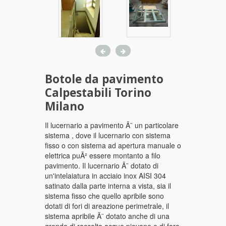
Botole da pavimento
Calpestabili Torino
Milano
Il lucernario a pavimento Ã¨ un particolare
sistema , dove il lucernario con sistema
fisso o con sistema ad apertura manuale o
elettrica puÃ² essere montanto a filo
pavimento. Il lucernario Ã¨ dotato di
un'intelaiatura in acciaio inox AISI 304
satinato dalla parte interna a vista, sia il
sistema fisso che quello apribile sono
dotati di fori di areazione perimetrale, il
sistema apribile Ã¨ dotato anche di una
gronda di raccolta acque piovane e di foro