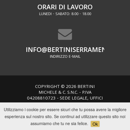
ORARI DI LAVORO
LUNEDI - SABATO: 8.00 - 18.00
INFO@BERTINISERRAMENTI.IT
INDIRIZZO E-MAIL
COPYRIGHT © 2026 BERTINI
MICHELE & C. S.N.C. - P.IVA
04208810723 - SEDE LEGALE, UFFICI
E PRODUZIONE: VIA MICHELE
Utilizziamo i cookie per essere sicuri che tu possa avere la migliore
MUMMOLO N.C., TRAVERSA VIA
CUCURRUZZOLO - 70017
esperienza sul nostro sito. Se continui ad utilizzare questo sito noi
PUTIGNANO (BA)
assumiamo che tu ne sia felice.
Ok