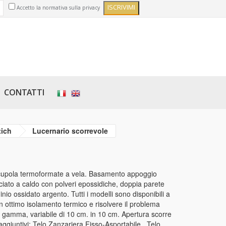
Accetto la normativa sulla privacy
CONTATTI
tich
Lucernario scorrevole
 cupola termoformate a vela. Basamento appoggio
iciato a caldo con polveri epossidiche, doppia parete
nio ossidato argento. Tutti i modelli sono disponibili a
n ottimo isolamento termico e risolvere il problema
a gamma, variabile di 10 cm. in 10 cm. Apertura scorre
giuntivi: Telo Zanzariera Fisso-Asportabile , Telo