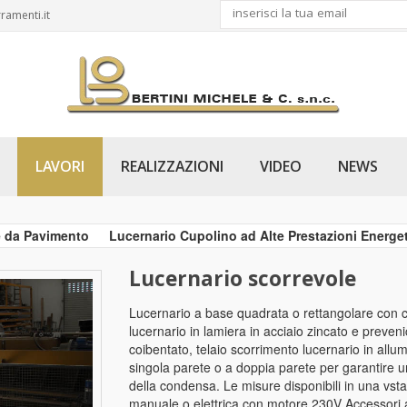
ramenti.it
LAVORI
REALIZZAZIONI
VIDEO
NEWS
le da Pavimento
Lucernario Cupolino ad Alte Prestazioni Energe
Lucernario scorrevole
Lucernario a base quadrata o rettangolare con
lucernario in lamiera in acciaio zincato e preven
coibentato, telaio scorrimento lucernario in allumi
singola parete o a doppia parete per garantire u
della condensa. Le misure disponibili in una vst
manuale o elettrica con motore 230V Accessori ag