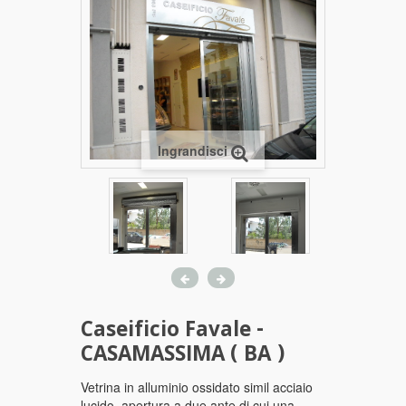
Ingrandisci
Caseificio Favale -
CASAMASSIMA ( BA )
Vetrina in alluminio ossidato simil acciaio
lucido, apertura a due ante di cui una