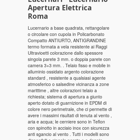
Lucernari - Lucernario
Apertura Elettrica
Roma
Lucernario a base quadrata, rettangolare
o circolare con cupola in Policarbonato
Compatto ANTIURTO, ANTIGRANDINE
termo formata a vela resistente ai Raggi
Ultravioetti colorazione dallo spessore
singola parete 3 mm. o doppia parete con
camera 3+3 mm. . Telaio fisso e mobile in
alluminio ossidato argento colorazione
standard , resistente a qualsiasi agente
atmosferico o salsedine vicinanza a zone
marittime , altre colorazioni telaio a
richiesta; sistema di apertura a giunto
aperto dotato di guarnizione in EPDM di
colore nero perimetrale, che ci permette di
avere i massimi risultati di tenuta al vento ,
aria e acqua; le cerniere sono in Teflon
con spinotto in acciaio inox con sicurezza
anti sgancio al vento . Tutti i modelli sono