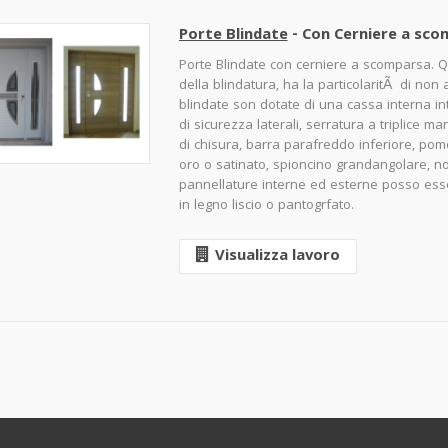
Porte Blindate
- Con Cerniere a sco
Porte Blindate con cerniere a scomparsa. Qu
della blindatura, ha la particolaritÃ di non 
blindate son dotate di una cassa interna int
di sicurezza laterali, serratura a triplice m
di chisura, barra parafreddo inferiore, pomo
oro o satinato, spioncino grandangolare, n
pannellature interne ed esterne posso essere
in legno liscio o pantogrfato.
Visualizza lavoro