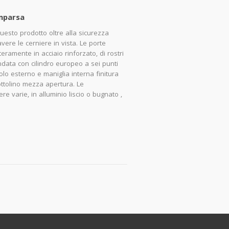
mparsa
esto prodotto oltre alla sicurezza
avere le cerniere in vista. Le porte
eramente in acciaio rinforzato, di rostri
andata con cilindro europeo a sei punti
lo esterno e maniglia interna finitura
ottolino mezza apertura. Le
 varie, in alluminio liscio o bugnato ,