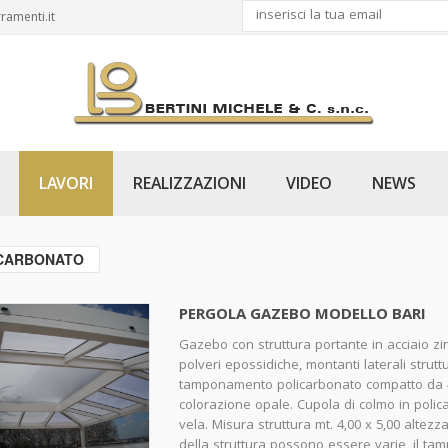
ramenti.it
LAVORI
REALIZZAZIONI
VIDEO
NEWS
ICARBONATO
PERGOLA GAZEBO MODELLO BARI
Gazebo con struttura portante in acciaio zi
polveri epossidiche, montanti laterali struttu
tamponamento policarbonato compatto da 4 m
colorazione opale. Cupola di colmo in pol
vela. Misura struttura mt. 4,00 x 5,00 altezz
della struttura possono essere varie, il t