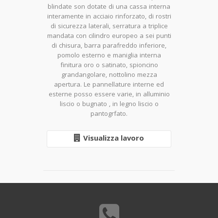
blindate son dotate di una cassa interna
interamente in acciaio rinforzato, di rostri
di sicurezza laterali, serratura a triplice
mandata con cilindro europeo a sei punti
di chisura, barra parafreddo inferiore,
pomolo esterno e maniglia interna
finitura oro o satinato, spioncino
grandangolare, nottolino mezza
apertura. Le pannellature interne ed
esterne posso essere varie, in alluminio
liscio o bugnato , in legno liscio o
pantogrfato.
Visualizza lavoro