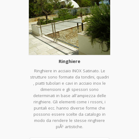
Ringhiere
Ringhiere in acciaio INOX Satinato. Le
strutture sono formate da tondini, quadri
, piatti tubolari e cavi in acciaio inox le
dimensioni e gli spessori sono
determinati in base all'ampiezza delle
ringhiere. Gli elementi come i rosoni, i
puntali ecc. hanno diverse forme che
possono essere scelte da catalogo in
modo da rendere le stesse ringhiere
piÃ¹ artistiche.