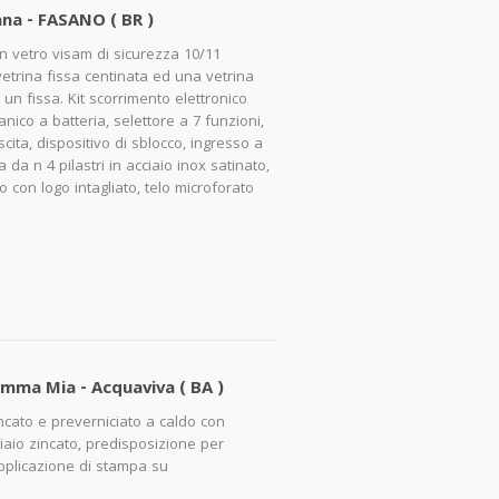
na - FASANO ( BR )
on vetro visam di sicurezza 10/11
etrina fissa centinata ed una vetrina
un fissa. Kit scorrimento elettronico
nico a batteria, selettore a 7 funzioni,
scita, dispositivo di sblocco, ingresso a
 da n 4 pilastri in acciaio inox satinato,
 con logo intagliato, telo microforato
mma Mia - Acquaviva ( BA )
incato e preverniciato a caldo con
ciaio zincato, predisposizione per
applicazione di stampa su