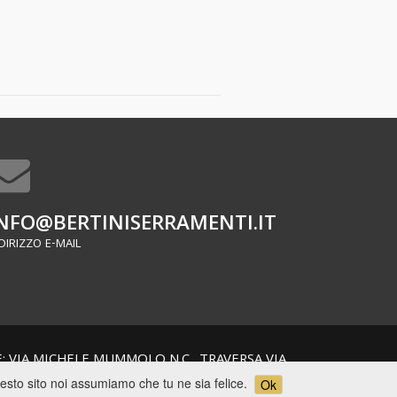
NFO@BERTINISERRAMENTI.IT
DIRIZZO E-MAIL
NE: VIA MICHELE MUMMOLO N.C., TRAVERSA VIA
uesto sito noi assumiamo che tu ne sia felice.
Ok