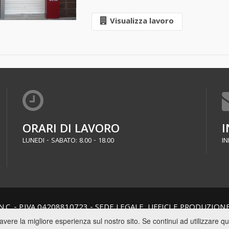
Visualizza lavoro
ORARI DI LAVORO
I
LUNEDI - SABATO: 8.00 - 18.00
IN
.C. - P.IVA 04208810723 - SEDE LEGALE, UFFICI E PRODUZIO
CUCURRUZZOLO - 70017 PUTIGNANO (BA)
avere la migliore esperienza sul nostro sito. Se continui ad utilizzare q