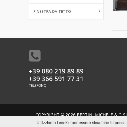
FINESTRA DA TETTO
+39 080 219 89 89
+39 366 591 77 31
TELEFONO
COPYRIGHT © 2026 BERTINI MICHELE & C. S.N
Utilizziamo i cookie per essere sicuri che tu possa 