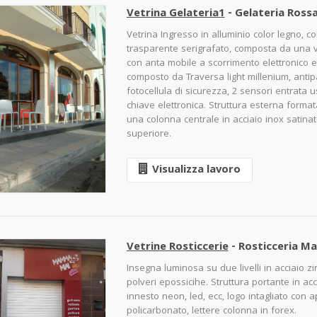
Vetrina Gelateria1
- Gelateria Rossa
Vetrina Ingresso in alluminio color legno, c
trasparente serigrafato, composta da una v
con anta mobile a scorrimento elettronico e 
composto da Traversa light millenium, antipa
fotocellula di sicurezza, 2 sensori entrata u
chiave elettronica. Struttura esterna formata
una colonna centrale in acciaio inox satinato
superiore.
Visualizza lavoro
Vetrine Rosticcerie
- Rosticceria Ma
Insegna luminosa su due livelli in acciaio z
polveri epossicihe. Struttura portante in ac
innesto neon, led, ecc, logo intagliato con 
policarbonato, lettere colonna in forex.