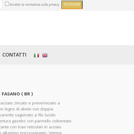
Accetto la normativa sulla privacy
CONTATTI
- FASANO ( BR )
 acciaio zincato e preverniciato a
 in legno di abete con doppia
parente sagomato a filo lucido
pertura gazebo con pannello coibentato
nte con travi reticolari in acciaio
i alluminio pressopiegato. Vetrine